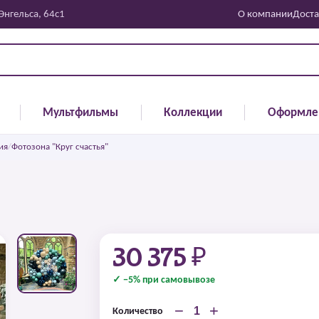
 Энгельса, 64с1
О компании
Доста
Мультфильмы
Коллекции
Оформле
ия
/
Фотозона "Круг счастья"
30 375 ₽
✓ −5% при самовывозе
−
+
Количество