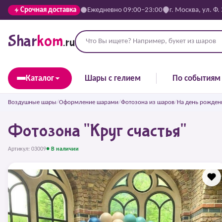
Срочная доставка
Ежедневно 09:00–23:00
г. Москва, ул. Ф.
Shar
kom
.ru
Каталог
Шары с гелием
По событиям
Воздушные шары
/
Оформление шарами
/
Фотозона из шаров
/
На день рожден
Фотозона "Круг счастья"
Артикул: 03009
● В наличии