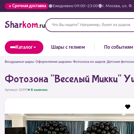
Срочная доставка
Ежедневно 09:00–23:00
г. Москва, ул. Ф.
Shar
kom
.ru
Каталог
Шары с гелием
По событиям
Воздушные шары
/
Оформление шарами
/
Фотозона из шаров
/
Детские фотозо
Фотозона "Веселый Микки" У
Артикул: 02999
● В наличии