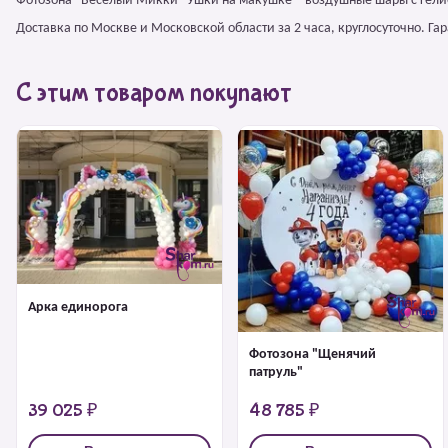
Фотозона "Веселый Микки" Ушки на макушке – воздушные шары с гели
Доставка по Москве и Московской области за 2 часа, круглосуточно. Г
С этим товаром покупают
Арка единорога
Фотозона "Щенячий
патруль"
39 025 ₽
48 785 ₽