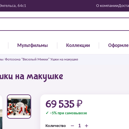
 Энгельса, 64с1
О компании
Доста
Мультфильмы
Коллекции
Оформле
ны
/
Фотозона "Веселый Микки" Ушки на макушке
шки на макушке
69 535 ₽
✓ −5% при самовывозе
−
+
Количество