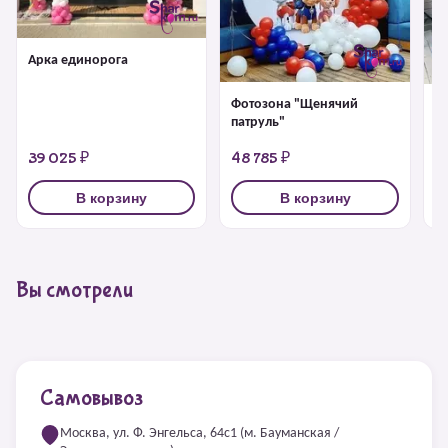
Арка единорога
Фотозона "Щенячий
Ф
патруль"
с
39 025 ₽
48 785 ₽
5
В корзину
В корзину
Вы смотрели
Самовывоз
Москва, ул. Ф. Энгельса, 64с1 (м. Бауманская /