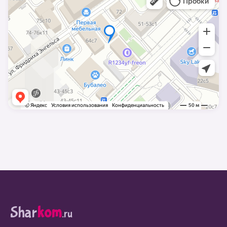
Shar
kom
.ru