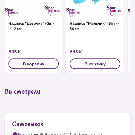
Надпись "Девочка" (Girl)
Надпись "Мальчик" (Boy) -
Н
-112 см
84 см
(P
845 ₽
845 ₽
8
В корзину
В корзину
Вы смотрели
Самовывоз
Москва, ул. Ф. Энгельса, 64с1 (м. Бауманская /