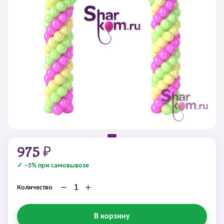
975 ₽
✓ −5% при самовывозе
−
+
Количество
В корзину