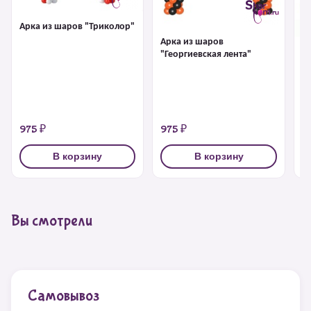
Арка из шаров "Триколор"
Арка из шаров
А
"Георгиевская лента"
ж
975 ₽
975 ₽
9
В корзину
В корзину
Вы смотрели
Самовывоз