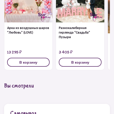
Арка из воздушных шаров
Разнокалиберная
"Любовь" (LOVE)
гирлянда "Свадьба"
Пузыри
П
"
13 295 ₽
3 405 ₽
5
В корзину
В корзину
Вы смотрели
Самовывоз