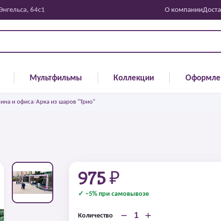
 Энгельса, 64с1
О компании
Доста
Мультфильмы
Коллекции
Оформле
зина и офиса
/
Арка из шаров "Трио"
975 ₽
✓ −5% при самовывозе
−
+
Количество