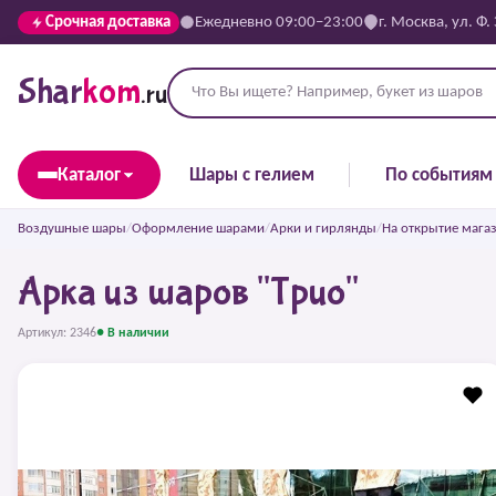
Срочная доставка
Ежедневно 09:00–23:00
г. Москва, ул. Ф.
Shar
kom
.ru
Каталог
Шары с гелием
По событиям
Воздушные шары
/
Оформление шарами
/
Арки и гирлянды
/
На открытие мага
Арка из шаров "Трио"
Артикул: 2346
● В наличии