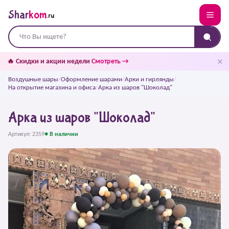
Shar
kom
.ru
✕
🔥 Скидки и акции недели
Смотреть →
Воздушные шары
/
Оформление шарами
/
Арки и гирлянды
/
На открытие магазина и офиса
/
Арка из шаров "Шоколад"
Арка из шаров "Шоколад"
Артикул: 2359
● В наличии