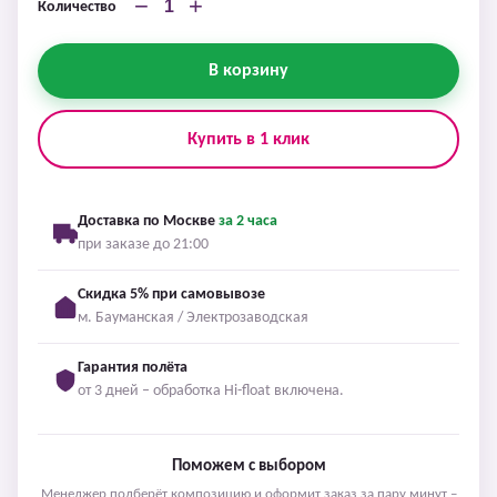
−
+
Количество
В корзину
Купить в 1 клик
Доставка по Москве
за 2 часа
при заказе до 21:00
Скидка 5% при самовывозе
м. Бауманская / Электрозаводская
Гарантия полёта
от 3 дней – обработка Hi-float включена.
Поможем с выбором
Менеджер подберёт композицию и оформит заказ за пару минут –