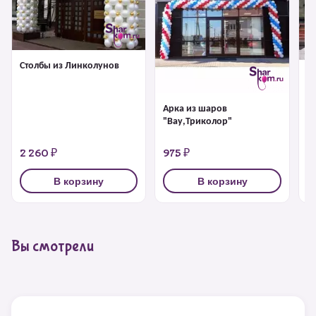
Столбы из Линколунов
А
з
Арка из шаров
"Вау,Триколор"
2 260 ₽
975 ₽
9
В корзину
В корзину
Вы смотрели