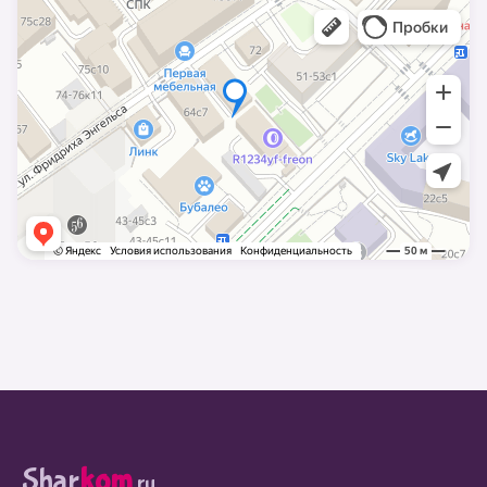
Shar
kom
.ru