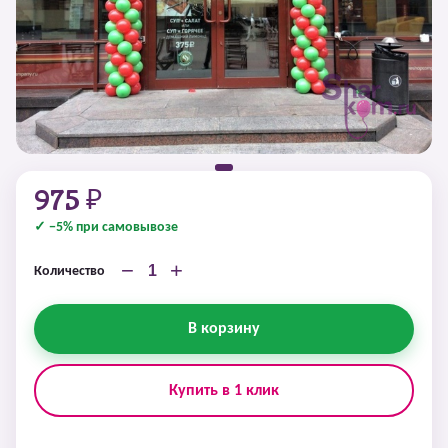
975 ₽
✓ −5% при самовывозе
−
+
Количество
В корзину
Купить в 1 клик