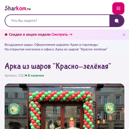
Shar
kom
.ru
✕
🔥 Скидки и акции недели
Смотреть →
Воздушные шары
/
Оформление шарами
/
Арки и гирлянды
/
На открытие магазина и офиса
/
Арка из шаров "Красно-зелёная"
Арка из шаров "Красно-зелёная"
Артикул: 2322
● В наличии