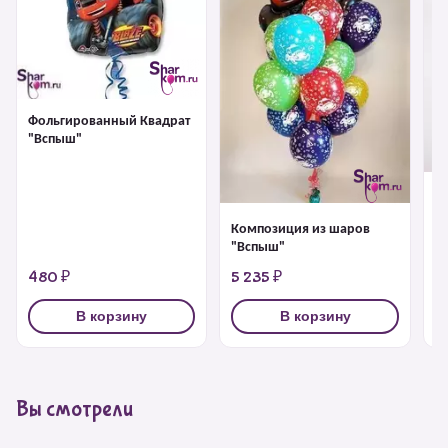
Фольгированный Квадрат
"Вспыш"
К
"
Композиция из шаров
"Вспыш"
480 ₽
5 235 ₽
4
В корзину
В корзину
Вы смотрели