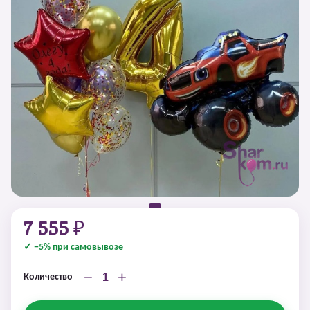
7 555 ₽
✓ −5% при самовывозе
−
+
Количество