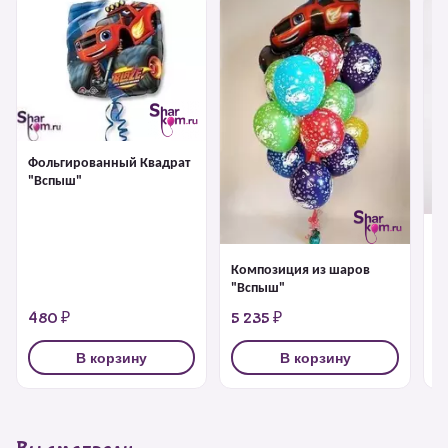
Фольгированный Квадрат
"Вспыш"
К
"
Композиция из шаров
"Вспыш"
480 ₽
5 235 ₽
4
В корзину
В корзину