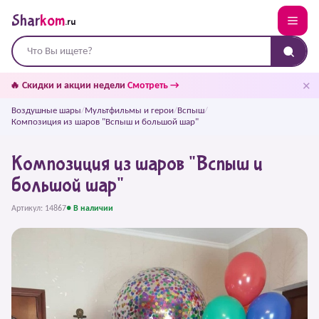
Shar
kom
.ru
✕
🔥 Скидки и акции недели
Смотреть →
Воздушные шары
/
Мультфильмы и герои
/
Вспыш
/
Композиция из шаров "Вспыш и большой шар"
Композиция из шаров "Вспыш и
большой шар"
Артикул: 14867
● В наличии