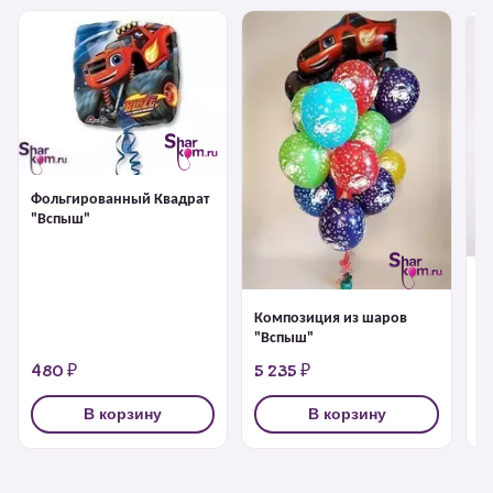
Фольгированный Квадрат
"Вспыш"
К
"
Композиция из шаров
"Вспыш"
480 ₽
5 235 ₽
4
В корзину
В корзину