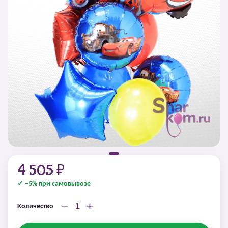
4 505 ₽
✓ −5% при самовывозе
−
+
Количество