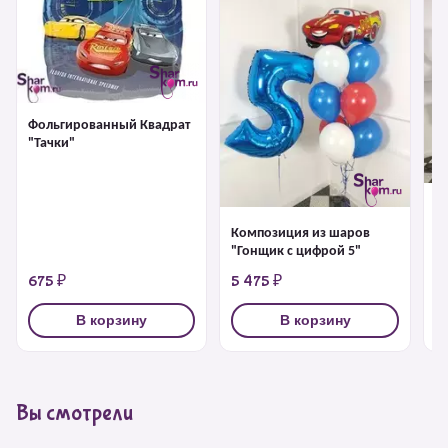
Фольгированный Квадрат
"Тачки"
К
"Т
Композиция из шаров
"Гонщик с цифрой 5"
675 ₽
5 475 ₽
2
В корзину
В корзину
Вы смотрели