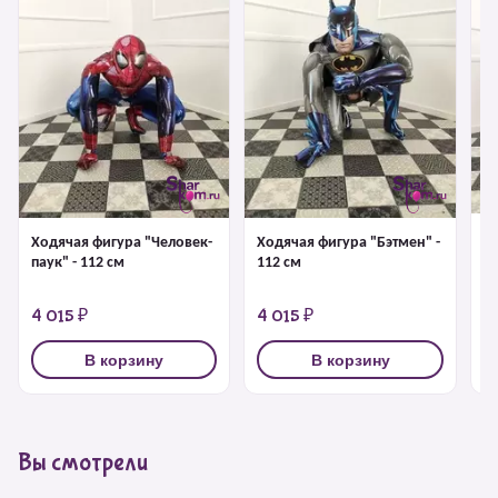
Ходячая фигура "Человек-
Ходячая фигура "Бэтмен" -
Х
паук" - 112 см
112 см
"
с
4 015 ₽
4 015 ₽
4
В корзину
В корзину
Вы смотрели