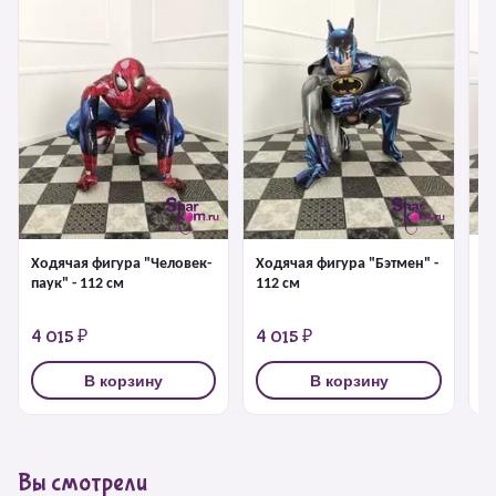
Ходячая фигура "Человек-
Ходячая фигура "Бэтмен" -
Х
паук" - 112 см
112 см
"
с
4 015 ₽
4 015 ₽
4
В корзину
В корзину
Вы смотрели