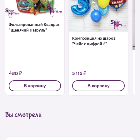
Фольгированный Квадрат
"Щенячий Патруль"
Композиция из шаров
"Чейс с цифрой 3"
К
"
480 ₽
5 115 ₽
7
В корзину
В корзину
Вы смотрели