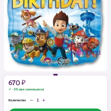
670 ₽
✓ −5% при самовывозе
−
+
Количество