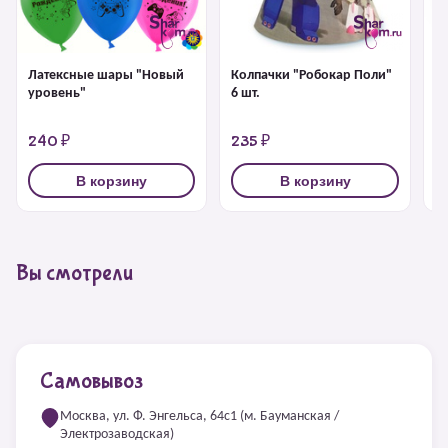
Латексные шары "Новый
Колпачки "Робокар Поли"
Хл
уровень"
6 шт.
240 ₽
235 ₽
2
В корзину
В корзину
Вы смотрели
Самовывоз
Москва, ул. Ф. Энгельса, 64с1 (м. Бауманская /
Электрозаводская)