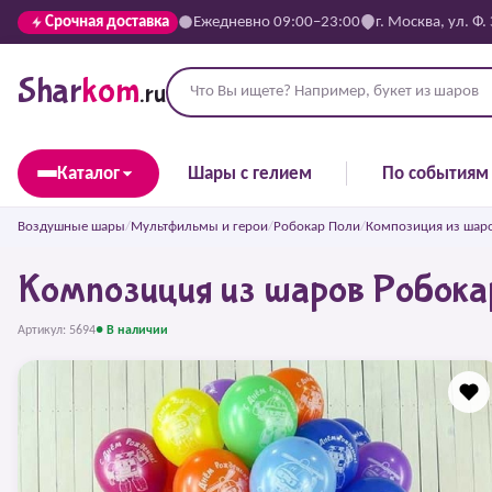
Срочная доставка
Ежедневно 09:00–23:00
г. Москва, ул. Ф.
Shar
kom
.ru
Каталог
Шары с гелием
По событиям
Воздушные шары
/
Мультфильмы и герои
/
Робокар Поли
/
Композиция из шаро
Композиция из шаров Робока
Артикул: 5694
● В наличии