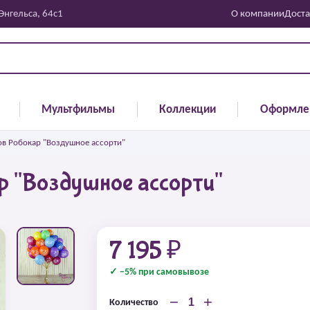
 Энгельса, 64с1
О компании
Доста
Мультфильмы
Коллекции
Оформле
в Робокар "Воздушное ассорти"
р "Воздушное ассорти"
7 195 ₽
✓ −5% при самовывозе
−
+
Количество