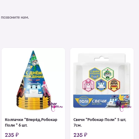
 позвоните нам.
Колпачки "Вперёд,Робокар
Свечи "Робокар Поли" 5 шт,
Поли " 6 шт.
7см.
235 ₽
235 ₽