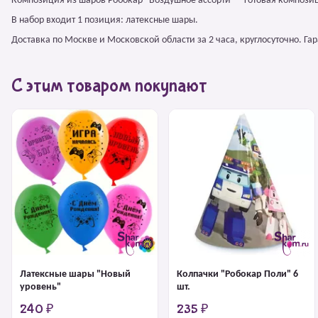
Композиция из шаров Робокар "Воздушное ассорти" – готовая компози
В набор входит 1 позиция: латексные шары.
Доставка по Москве и Московской области за 2 часа, круглосуточно. Г
С этим товаром покупают
Латексные шары "Новый
Колпачки "Робокар Поли" 6
уровень"
шт.
240 ₽
235 ₽