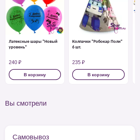
Латексные шары "Новый
Колпачки "Робокар Поли"
Хл
уровень"
6 шт.
240 ₽
235 ₽
2
В корзину
В корзину
Вы смотрели
Самовывоз