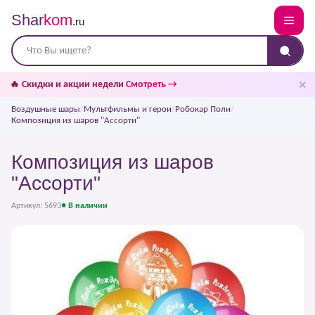
Shar
kom
.ru
✕
🔥 Скидки и акции недели
Смотреть →
Воздушные шары
/
Мультфильмы и герои
/
Робокар Поли
/
Композиция из шаров "Ассорти"
Композиция из шаров
"Ассорти"
Артикул: 5693
● В наличии