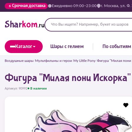
Срочная доставка
Ежедневно 09:00–23:00
г. Москва, ул. Ф.
Shar
kom
.ru
Каталог
Шары с гелием
По событиям
Воздушные шары
/
Мультфильмы и герои
/
My Little Pony
/
Фигура "Милая пони 
Фигура "Милая пони Искорка"
Артикул: 90992
● В наличии