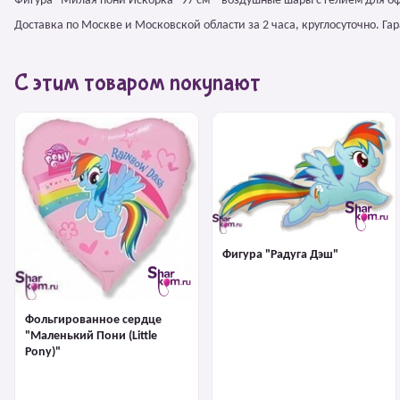
Фигура "Милая пони Искорка" 97 см – воздушные шары с гелием для о
Доставка по Москве и Московской области за 2 часа, круглосуточно. Г
С этим товаром покупают
Фигура "Радуга Дэш"
Фольгированное сердце
"Маленький Пони (Little
Pony)"