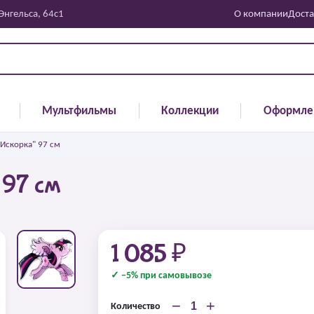
 Энгельса, 64с1
О компании
Доста
Мультфильмы
Коллекции
Оформле
Искорка" 97 см
 97 см
1 085 ₽
✓ −5% при самовывозе
−
+
Количество