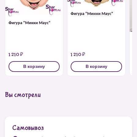
Фигура "Минни Маус"
Фигура "Микки Маус"
Х
М
1 210 ₽
1 210 ₽
4
В корзину
В корзину
Вы смотрели
Самовывоз