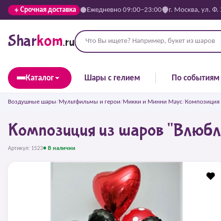
Срочная доставка
Ежедневно 09:00–23:00
г. Москва, ул. Ф.
Shar
kom
.ru
Каталог
Шары с гелием
По событиям
Воздушные шары
/
Мультфильмы и герои
/
Микки и Минни Маус
/
Композиция 
Композиция из шаров "Влюбл
Артикул: 1523
● В наличии