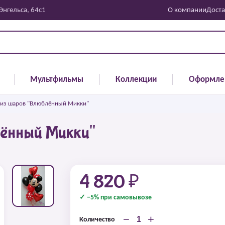
 Энгельса, 64с1
О компании
Доста
Мультфильмы
Коллекции
Оформле
из шаров "Влюблённый Микки"
ённый Микки"
4 820 ₽
✓ −5% при самовывозе
−
+
Количество