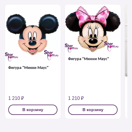
Фигура "Минни Маус"
Фигура "Микки Маус"
Х
М
1 210 ₽
1 210 ₽
4
В корзину
В корзину