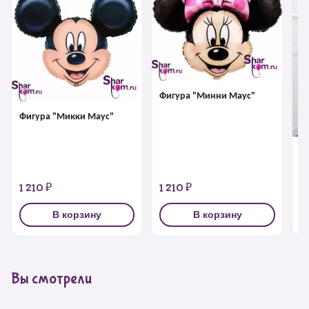
Фигура "Минни Маус"
Фигура "Микки Маус"
Х
М
1 210 ₽
1 210 ₽
4
В корзину
В корзину
Вы смотрели