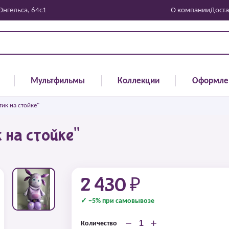
 Энгельса, 64с1
О компании
Доста
Мультфильмы
Коллекции
Оформле
ик на стойке"
 на стойке"
2 430 ₽
✓ −5% при самовывозе
−
+
Количество