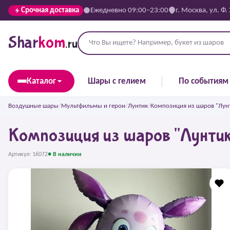
Срочная доставка
Ежедневно 09:00–23:00
г. Москва, ул. Ф.
Shar
kom
.ru
Каталог
Шары с гелием
По событиям
Воздушные шары
/
Мультфильмы и герои
/
Лунтик
/
Композиция из шаров "Лунт
Композиция из шаров "Лунтик
Артикул: 16072
● В наличии