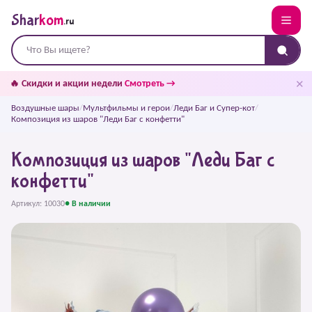
Shar
kom
.ru
✕
🔥 Скидки и акции недели
Смотреть →
Воздушные шары
/
Мультфильмы и герои
/
Леди Баг и Супер-кот
/
Композиция из шаров "Леди Баг с конфетти"
Композиция из шаров "Леди Баг с
конфетти"
Артикул: 10030
● В наличии