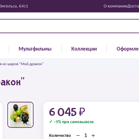
 Энгельса, 64с1
О компании
Доста
Мультфильмы
Коллекции
Оформле
 из шаров "Мой дракон"
акон"
6 045 ₽
✓ −5% при самовывозе
−
+
Количество