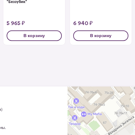
"Беззубик"
5 965 ₽
6 940 ₽
В корзину
В корзину
я)
ммы.