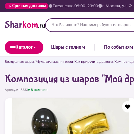
Срочная доставка
Ежедневно 09:00–23:00
г. Москва, ул. Ф.
Shar
kom
.ru
Каталог
Шары с гелием
По событиям
Воздушные шары
/
Мультфильмы и герои
/
Как приручить дракона
/
Композиция
Композиция из шаров "Мой др
Артикул: 16533
● В наличии