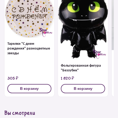
Тарелки "С днем
рождения" разноцветные
звезды
К
"
Фольгированная фигура
"Беззубик"
305 ₽
1 820 ₽
5
В корзину
В корзину
Вы смотрели