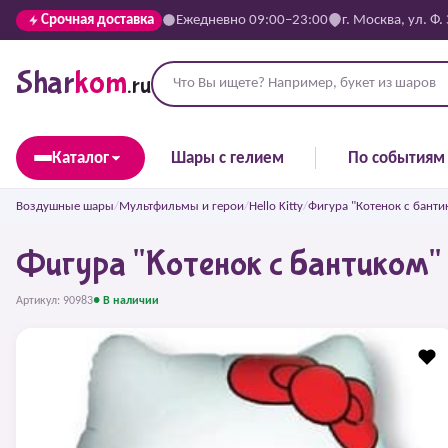
Срочная доставка
Ежедневно 09:00–23:00
г. Москва, ул. Ф.
Shar
kom
.ru
Каталог
Шары с гелием
По событиям
Воздушные шары
/
Мультфильмы и герои
/
Hello Kitty
/
Фигура "Котенок с банти
Фигура "Котенок с бантиком"
Артикул: 90983
● В наличии