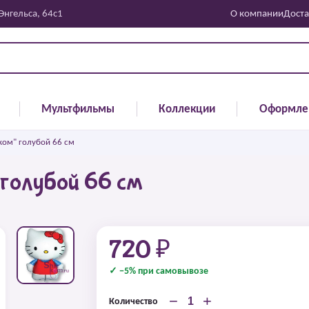
 Энгельса, 64с1
О компании
Доста
Мультфильмы
Коллекции
Оформле
ком" голубой 66 см
 голубой 66 см
720 ₽
✓ −5% при самовывозе
−
+
Количество