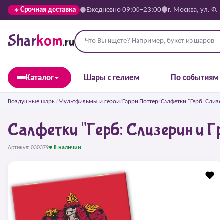
Срочная доставка
Ежедневно 09:00–23:00
г. Москва, ул. Ф.
Shar
kom
.ru
Каталог
Шары с гелием
По событиям
Воздушные шары
/
Мультфильмы и герои
/
Гарри Поттер
/
Салфетки "Герб: Сли
Салфетки "Герб: Слизерин и
Артикул: 030379
● В наличии