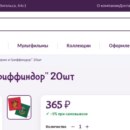
 Энгельса, 64с1
О компании
Доста
Мультфильмы
Коллекции
Оформле
зерин и Гриффиндор" 20шт
 Гриффиндор" 20шт
365 ₽
✓ −5% при самовывозе
−
+
Количество