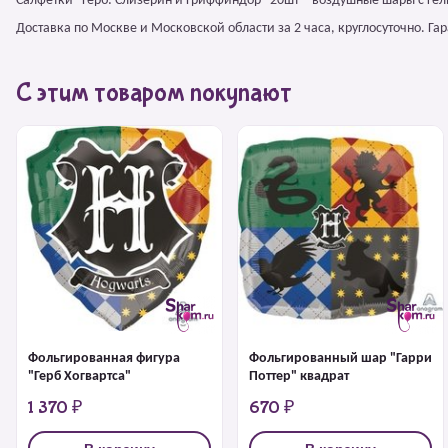
Салфетки "Герб: Слизерин и Гриффиндор" 20шт – воздушные шары с ге
Доставка по Москве и Московской области за 2 часа, круглосуточно. Г
С этим товаром покупают
Фольгированная фигура
Фольгированный шар "Гарри
"Герб Хогвартса"
Поттер" квадрат
1 370 ₽
670 ₽