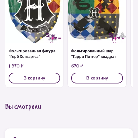
Фольгированная фигура
Фольгированный шар
Ф
"Герб Хогвартса"
"Гарри Поттер" квадрат
ф
1 370 ₽
670 ₽
1
В корзину
В корзину
Вы смотрели