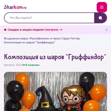
Shar
kom
.ru
✕
🔥 Скидки и акции недели
Смотреть →
Воздушные шары
/
Мультфильмы и герои
/
Гарри Поттер
/
Композиция из шаров "Гриффиндор"
Композиция из шаров "Гриффиндор"
Артикул: 10236
● В наличии