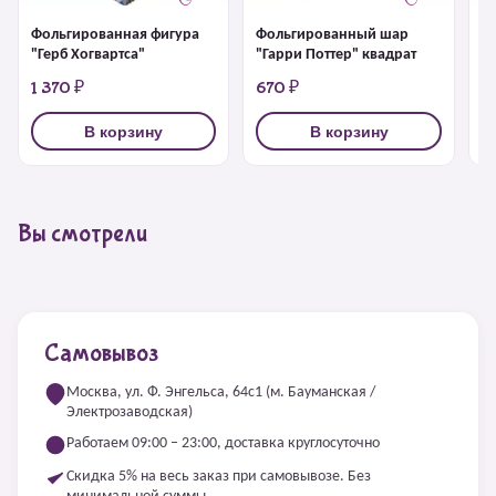
Фольгированная фигура
Фольгированный шар
Ф
"Герб Хогвартса"
"Гарри Поттер" квадрат
ф
1 370 ₽
670 ₽
1
В корзину
В корзину
Вы смотрели
Самовывоз
Москва, ул. Ф. Энгельса, 64с1 (м. Бауманская /
Электрозаводская)
Работаем 09:00 – 23:00, доставка круглосуточно
Скидка 5% на весь заказ при самовывозе. Без