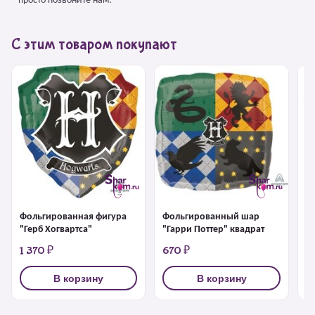
– просто позвоните нам.
С этим товаром покупают
Фольгированная фигура
Фольгированный шар
Ф
"Герб Хогвартса"
"Гарри Поттер" квадрат
ф
1 370 ₽
670 ₽
1
В корзину
В корзину