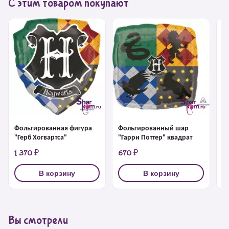
С этим товаром покупают
Фольгированная фигура
Фольгированный шар
Ф
"Герб Хогвартса"
"Гарри Поттер" квадрат
ф
1 370 ₽
670 ₽
1
В корзину
В корзину
Вы смотрели