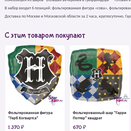
Композиция из шаров "Большая вечеринка в Гриффиндоре" – готовая к
В набор входит 6 позиций: фольгированная фигура «сова», фольгирова
Доставка по Москве и Московской области за 2 часа, круглосуточно. Г
С этим товаром покупают
Фольгированная фигура
Фольгированный шар "Гарри
"Герб Хогвартса"
Поттер" квадрат
1 370 ₽
670 ₽