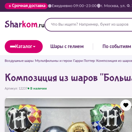
Срочная доставка
Ежедневно 09:00–23:00
г. Москва, ул. Ф.
Shar
kom
.ru
Каталог
Шары с гелием
По событиям
Воздушные шары
/
Мультфильмы и герои
/
Гарри Поттер
/
Композиция из шаров
Композиция из шаров "Больш
Артикул: 12237
● В наличии