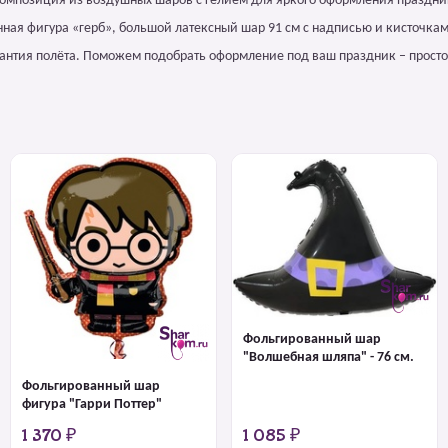
омпозиция из воздушных шаров с гелием для яркого оформления праздни
нная фигура «герб», большой латексный шар 91 см с надписью и кисточкам
арантия полёта. Поможем подобрать оформление под ваш праздник – просто
Фольгированный шар
"Волшебная шляпа" - 76 см.
Фольгированный шар
фигура "Гарри Поттер"
1 370 ₽
1 085 ₽