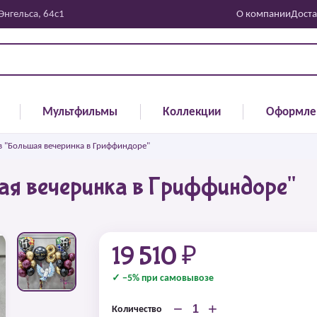
 Энгельса, 64с1
О компании
Доста
Мультфильмы
Коллекции
Оформле
 "Большая вечеринка в Гриффиндоре"
ая вечеринка в Гриффиндоре"
19 510 ₽
✓ −5% при самовывозе
−
+
Количество