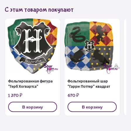
С этим товаром покупают
Фольгированная фигура
Фольгированный шар
Ф
"Герб Хогвартса"
"Гарри Поттер" квадрат
ф
1 370 ₽
670 ₽
1
В корзину
В корзину