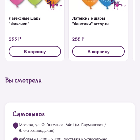
Латексные шары
Латексные шары
Л
"Фиксики"
"Фиксики" ассорти
"
а
255 ₽
255 ₽
2
В корзину
В корзину
Вы смотрели
Самовывоз
Москва, ул. Ф. Энгельса, 64с1 (м. Бауманская /
Электрозаводская)
Работаем 09:00 – 23:00, доставка круглосуточно