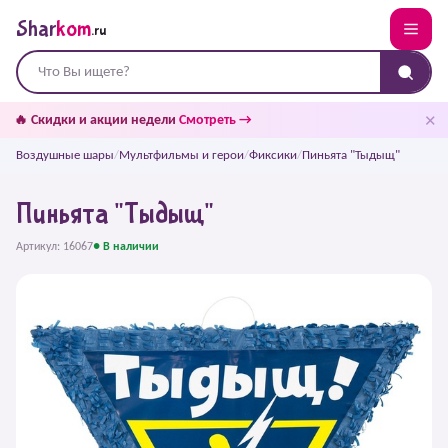
Shar
kom
.ru
✕
🔥 Скидки и акции недели
Смотреть →
Воздушные шары
/
Мультфильмы и герои
/
Фиксики
/
Пиньята "Тыдыщ"
Пиньята "Тыдыщ"
Артикул: 16067
● В наличии