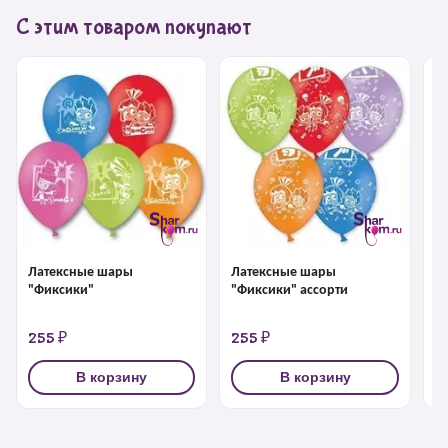
С этим товаром покупают
Латексные шары
Латексные шары
Л
"Фиксики"
"Фиксики" ассорти
"
а
255 ₽
255 ₽
2
В корзину
В корзину