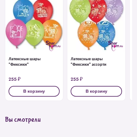
Латексные шары
Латексные шары
Л
"Фиксики"
"Фиксики" ассорти
"
а
255 ₽
255 ₽
2
В корзину
В корзину
Вы смотрели