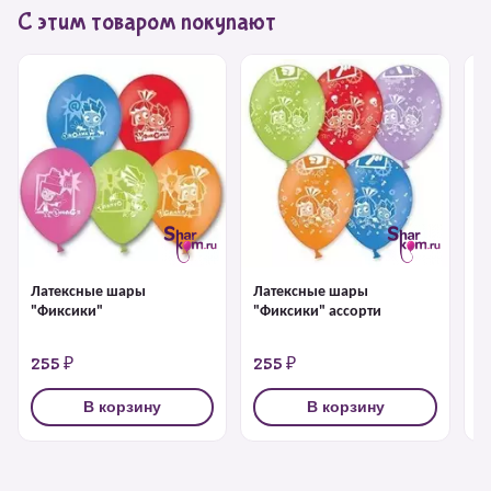
С этим товаром покупают
Латексные шары
Латексные шары
Л
"Фиксики"
"Фиксики" ассорти
"
а
255 ₽
255 ₽
2
В корзину
В корзину