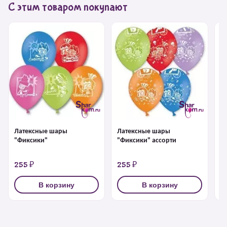
С этим товаром покупают
Латексные шары
Латексные шары
Л
"Фиксики"
"Фиксики" ассорти
"
а
255 ₽
255 ₽
2
В корзину
В корзину