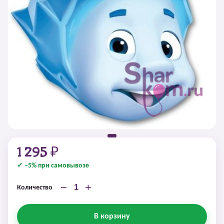
1 295 ₽
✓ −5% при самовывозе
−
+
Количество
В корзину