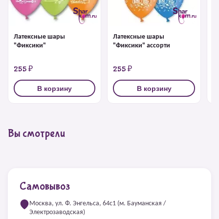
Латексные шары
Латексные шары
Л
"Фиксики"
"Фиксики" ассорти
"
а
255 ₽
255 ₽
2
В корзину
В корзину
Вы смотрели
Самовывоз
Москва, ул. Ф. Энгельса, 64с1 (м. Бауманская /
Электрозаводская)