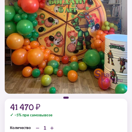
41 470 ₽
✓ −5% при самовывозе
−
+
Количество