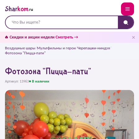
Shar
kom
.ru
✕
🔥 Скидки и акции недели
Смотреть →
Воздушные шары
/
Мультфильмы и герои
/
Черепашки-ниндзя
/
Фотозона "Пицца-пати"
Фотозона "Пицца-пати"
Артикул: 13963
● В наличии