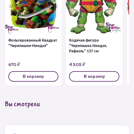
Фольгированный Квадрат
Ходячая фигура
Ф
"Черепашки-Ниндзя"
"Черепашка Ниндзя,
"
Рафаэль" 137 см
Э
670 ₽
4 505 ₽
6
В корзину
В корзину
Вы смотрели