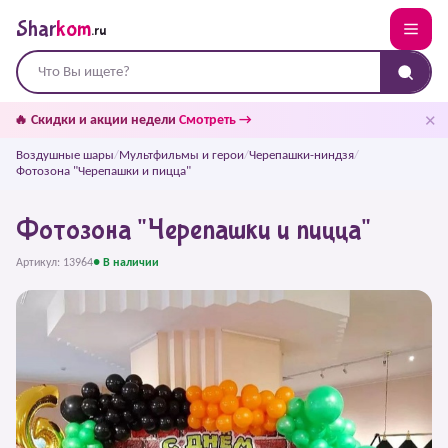
Shar
kom
.ru
✕
🔥 Скидки и акции недели
Смотреть →
Воздушные шары
/
Мультфильмы и герои
/
Черепашки-ниндзя
/
Фотозона "Черепашки и пицца"
Фотозона "Черепашки и пицца"
Артикул: 13964
● В наличии