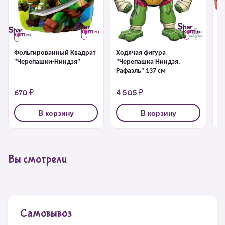
Фольгированный Квадрат
Ходячая фигура
Ф
"Черепашки-Ниндзя"
"Черепашка Ниндзя,
"
Рафаэль" 137 см
Э
670 ₽
4 505 ₽
6
В корзину
В корзину
Вы смотрели
Самовывоз