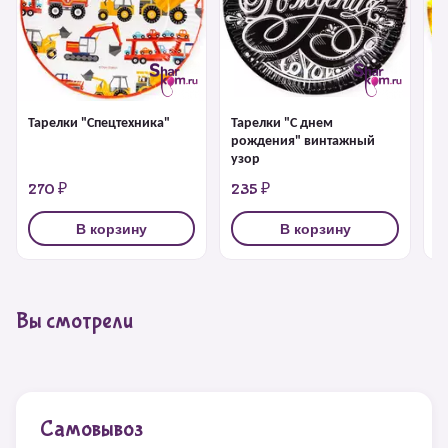
Тарелки "Спецтехника"
Тарелки "С днем
Т
рождения" винтажный
узор
270 ₽
235 ₽
3
В корзину
В корзину
Вы смотрели
Самовывоз