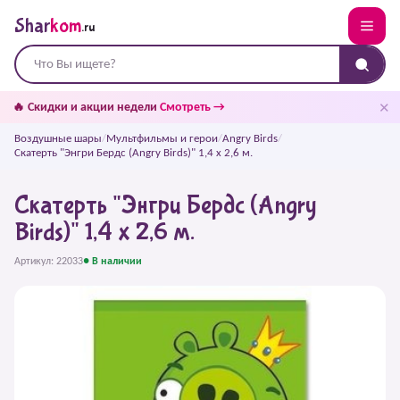
Shar
kom
.ru
✕
🔥 Скидки и акции недели
Смотреть →
Воздушные шары
/
Мультфильмы и герои
/
Angry Birds
/
Скатерть "Энгри Бердс (Angry Birds)" 1,4 х 2,6 м.
Скатерть "Энгри Бердс (Angry
Birds)" 1,4 х 2,6 м.
Артикул: 22033
● В наличии