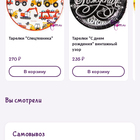
Тарелки "Спецтехника"
Тарелки "С днем
Т
рождения" винтажный
узор
270 ₽
235 ₽
3
В корзину
В корзину
Вы смотрели
Самовывоз