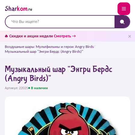
Shar
kom
.ru
✕
🔥 Скидки и акции недели
Смотреть →
Воздушные шары
/
Мультфильмы и герои
/
Angry Birds
/
Музыкальный шар "Энгри Бердс (Angry Birds)"
Музыкальный шар "Энгри Бердс
(Angry Birds)"
Артикул: 22025
● В наличии