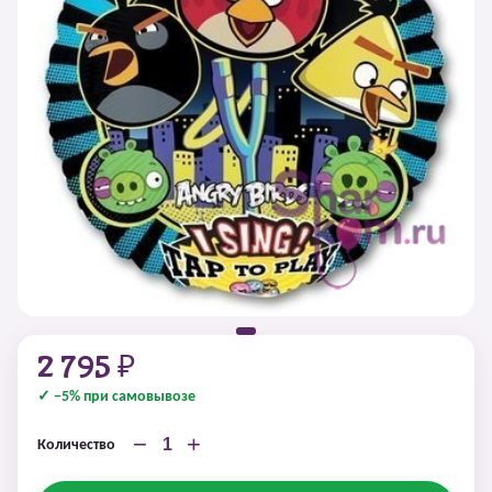
2 795 ₽
✓ −5% при самовывозе
−
+
Количество