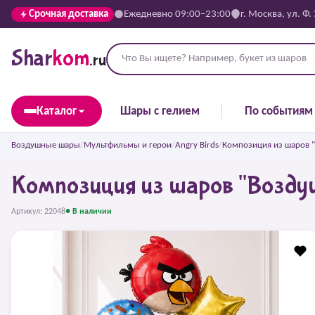
Срочная доставка
Ежедневно 09:00–23:00
г. Москва, ул. Ф.
Shar
kom
.ru
Каталог
Шары с гелием
По событиям
Воздушные шары
/
Мультфильмы и герои
/
Angry Birds
/
Композиция из шаров 
Композиция из шаров "Возду
Артикул: 22048
● В наличии