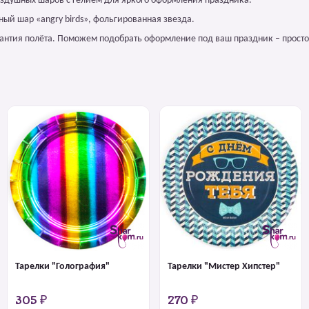
оздушных шаров с гелием для яркого оформления праздника.
ый шар «angry birds», фольгированная звезда.
арантия полёта. Поможем подобрать оформление под ваш праздник – просто
Тарелки "Голография"
Тарелки "Мистер Хипстер"
305 ₽
270 ₽