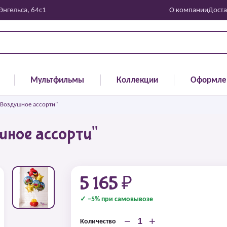
 Энгельса, 64с1
О компании
Доста
Мультфильмы
Коллекции
Оформле
"Воздушное ассорти"
шное ассорти"
5 165 ₽
✓ −5% при самовывозе
−
+
Количество