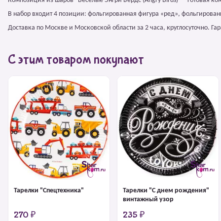
Композиция из шаров "Весёлые Энгри Бердс (Angry Birds)" – готовая 
В набор входит 4 позиции: фольгированная фигура «ред», фольгированны
Доставка по Москве и Московской области за 2 часа, круглосуточно. Г
С этим товаром покупают
Тарелки "Спецтехника"
Тарелки "С днем рождения"
винтажный узор
270 ₽
235 ₽