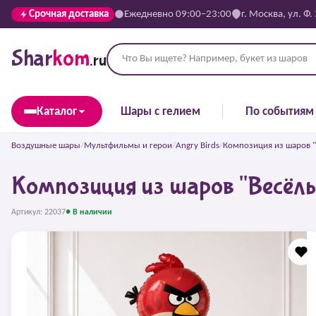
Срочная доставка
Ежедневно 09:00–23:00
г. Москва, ул. Ф.
Shar
kom
.ru
Каталог
Шары с гелием
По событиям
Воздушные шары
/
Мультфильмы и герои
/
Angry Birds
/
Композиция из шаров "В
Композиция из шаров "Весёлые
Артикул: 22037
● В наличии