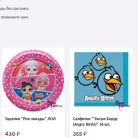
.
ары без рисунка.
 позвоните нам.
Тарелки "Рок-звезды" ЛОЛ
Салфетки "'Энгри Бердс
(Angry Birds)" 16 шт.
430 ₽
355 ₽