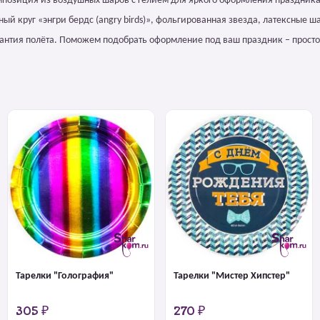
композиция из воздушных шаров с гелием для яркого оформления праздника
й круг «энгри бердс (angry birds)», фольгированная звезда, латексные ш
арантия полёта. Поможем подобрать оформление под ваш праздник – просто
Тарелки "Голография"
Тарелки "Мистер Хипстер"
305 ₽
270 ₽