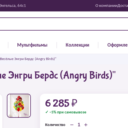
 Энгельса, 64с1
О компании
Доста
Мультфильмы
Коллекции
Оформле
есёлые Энгри Бердс (Angry Birds)"
 Энгри Бердс (Angry Birds)"
6 285 ₽
✓ −5% при самовывозе
−
+
Количество