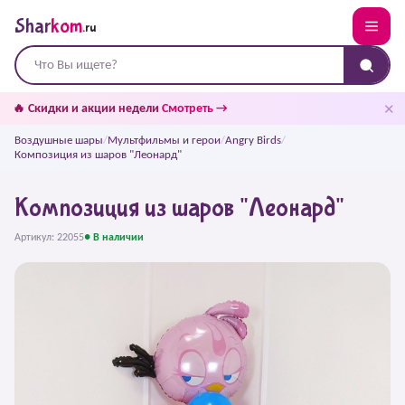
Shar
kom
.ru
✕
🔥 Скидки и акции недели
Смотреть →
Воздушные шары
/
Мультфильмы и герои
/
Angry Birds
/
Композиция из шаров "Леонард"
Композиция из шаров "Леонард"
Артикул: 22055
● В наличии