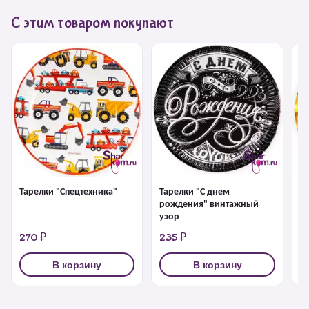
С этим товаром покупают
Тарелки "Спецтехника"
Тарелки "С днем
Т
рождения" винтажный
узор
270 ₽
235 ₽
3
В корзину
В корзину